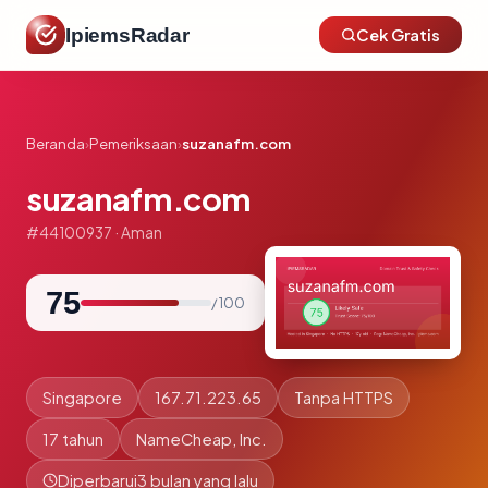
IpiemsRadar
Cek Gratis
Beranda
›
Pemeriksaan
›
suzanafm.com
suzanafm.com
#44100937 · Aman
75
/ 100
Singapore
167.71.223.65
Tanpa HTTPS
17 tahun
NameCheap, Inc.
Diperbarui
3 bulan yang lalu