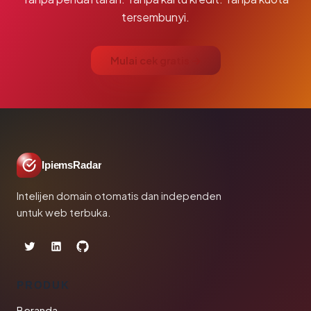
tersembunyi.
Mulai cek gratis →
IpiemsRadar
Intelijen domain otomatis dan independen
untuk web terbuka.
PRODUK
Beranda