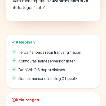
kami menempatkan
suzanafm.com
di
75
—
itu kategori "safe".
Kelebihan
Terdaftar pada registrar yang mapan
Konfigurasi nameserver konsisten
Data WHOIS dapat diakses
Domain muncul dalam log CT publik
Kekurangan