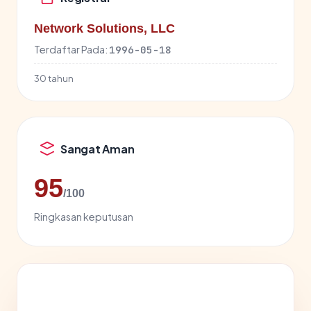
Network Solutions, LLC
Terdaftar Pada:
1996-05-18
30 tahun
Sangat Aman
95
/100
Ringkasan keputusan