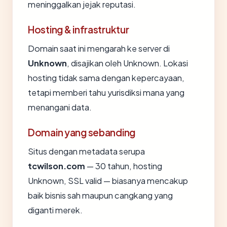
meninggalkan jejak reputasi.
Hosting & infrastruktur
Domain saat ini mengarah ke server di
Unknown
, disajikan oleh Unknown. Lokasi
hosting tidak sama dengan kepercayaan,
tetapi memberi tahu yurisdiksi mana yang
menangani data.
Domain yang sebanding
Situs dengan metadata serupa
tcwilson.com
— 30 tahun, hosting
Unknown, SSL valid — biasanya mencakup
baik bisnis sah maupun cangkang yang
diganti merek.