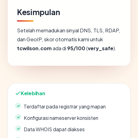
Kesimpulan
Setelah memadukan sinyal DNS, TLS, RDAP,
dan GeoIP, skor otomatis kami untuk
tcwilson.com
ada di
95/100
(
very_safe
).
Kelebihan
Terdaftar pada registrar yang mapan
Konfigurasi nameserver konsisten
Data WHOIS dapat diakses