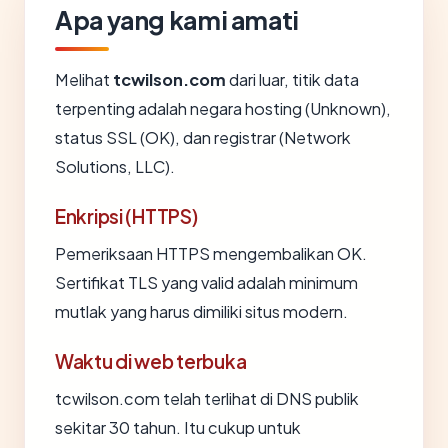
Apa yang kami amati
Melihat
tcwilson.com
dari luar, titik data
terpenting adalah negara hosting (Unknown),
status SSL (OK), dan registrar (Network
Solutions, LLC).
Enkripsi (HTTPS)
Pemeriksaan HTTPS mengembalikan OK.
Sertifikat TLS yang valid adalah minimum
mutlak yang harus dimiliki situs modern.
Waktu di web terbuka
tcwilson.com telah terlihat di DNS publik
sekitar 30 tahun. Itu cukup untuk