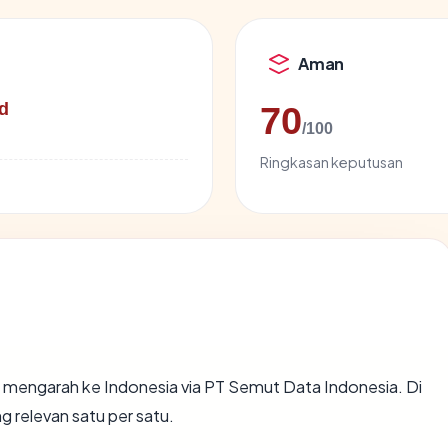
Aman
d
70
/100
Ringkasan keputusan
 mengarah ke Indonesia via PT Semut Data Indonesia. Di
g relevan satu per satu.