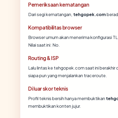
Pemeriksaan kematangan
Dari segi kematangan,
tehgopek.com
berada
Kompatibilitas browser
Browser umum akan menerima konfigurasi T
Nilai saat ini: No.
Routing & ISP
Lalu lintas ke tehgopek.com saat ini berakhir 
siapa pun yang menjalankan traceroute.
Di luar skor teknis
Profil teknis bersih hanya membuktikan
tehg
membuktikan konten jujur.