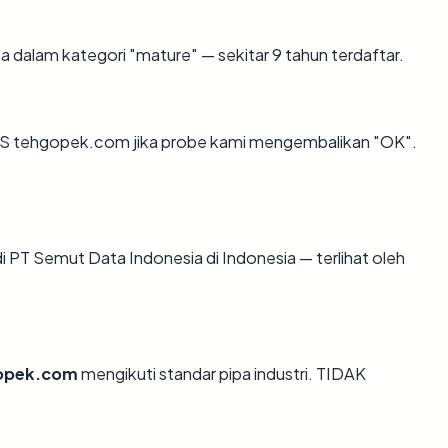
 dalam kategori "mature" — sekitar 9 tahun terdaftar.
LS tehgopek.com jika probe kami mengembalikan "OK".
di PT Semut Data Indonesia di Indonesia — terlihat oleh
opek.com
mengikuti standar pipa industri. TIDAK