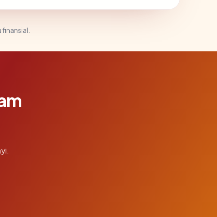
 finansial.
lam
yi.