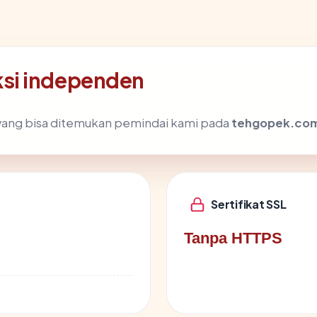
si independen
ik yang bisa ditemukan pemindai kami pada
tehgopek.co
Sertifikat SSL
Tanpa HTTPS