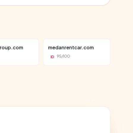
roup.com
medanrentcar.com
95/100
ID