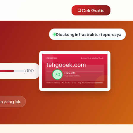
Cek Gratis
Didukung infrastruktur tepercaya
/ 100
an yang lalu