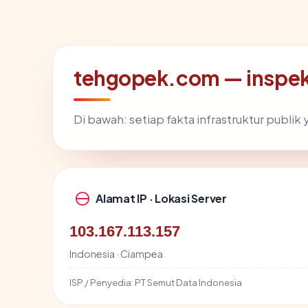
tehgopek.com — inspek
Di bawah: setiap fakta infrastruktur publ
Alamat IP · Lokasi Server
103.167.113.157
Indonesia · Ciampea
ISP / Penyedia:
PT Semut Data Indonesia