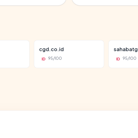
cgd.co.id
sahabatg
95/100
95/100
ID
ID