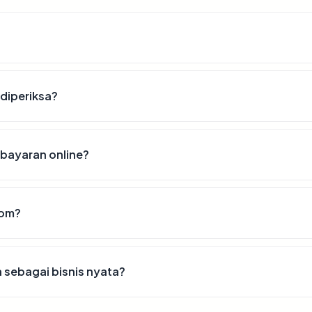
 diperiksa?
bayaran online?
com?
sebagai bisnis nyata?