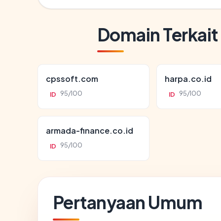
Domain Terkait
cpssoft.com
harpa.co.id
95/100
95/100
ID
ID
armada-finance.co.id
95/100
ID
Pertanyaan Umum