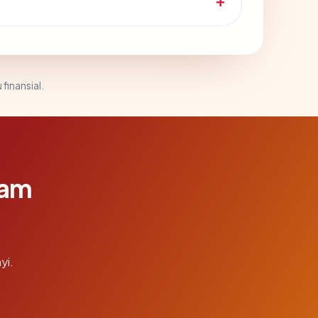
 finansial.
lam
yi.