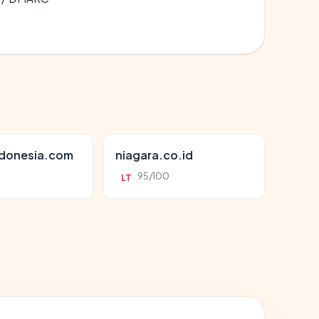
ndonesia.com
niagara.co.id
95/100
LT