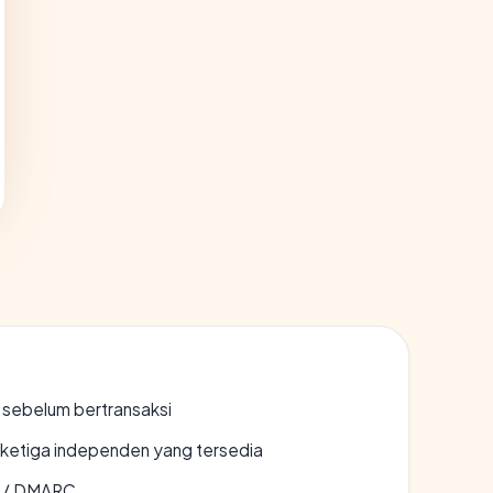
en sebelum bertransaksi
k ketiga independen yang tersedia
F / DMARC