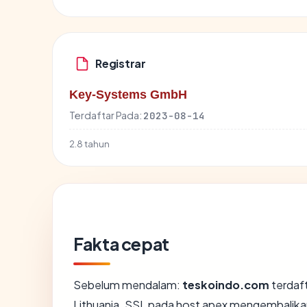
Registrar
Key-Systems GmbH
Terdaftar Pada:
2023-08-14
2.8 tahun
Fakta cepat
Sebelum mendalam:
teskoindo.com
terdaft
Lithuania. SSL pada host apex mengembalika