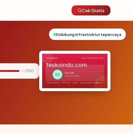
Cek Gratis
Didukung infrastruktur tepercaya
/ 100