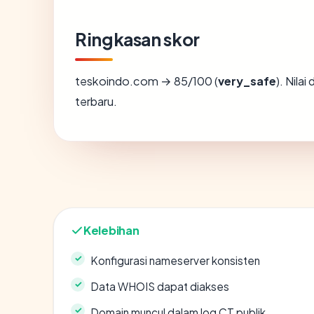
Ringkasan skor
teskoindo.com → 85/100 (
very_safe
). Nila
terbaru.
Kelebihan
Konfigurasi nameserver konsisten
Data WHOIS dapat diakses
Domain muncul dalam log CT publik