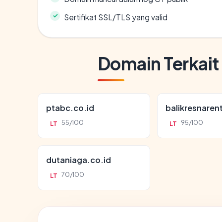
Sertifikat SSL/TLS yang valid
Domain Terkait
ptabc.co.id
balikresnaren
55/100
95/100
LT
LT
dutaniaga.co.id
70/100
LT