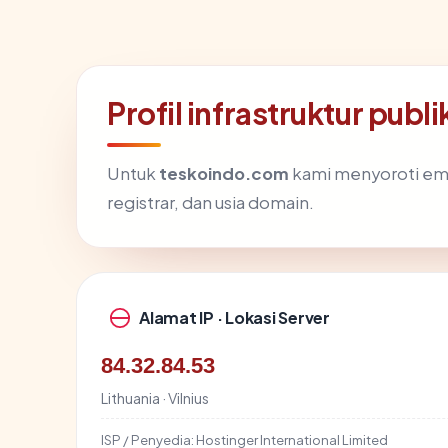
Profil infrastruktur pub
Untuk
teskoindo.com
kami menyoroti empat
registrar, dan usia domain.
Alamat IP · Lokasi Server
84.32.84.53
Lithuania · Vilnius
ISP / Penyedia:
Hostinger International Limited