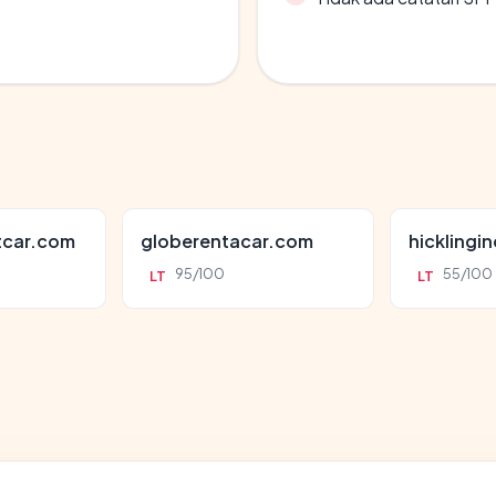
tcar.com
globerentacar.com
hicklingi
95/100
55/100
LT
LT