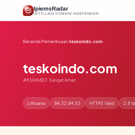
IpiemsRadar
INTELIJEN DOMAIN INDEPENDEN
Beranda
›
Pemeriksaan
›
teskoindo.com
teskoindo.com
#83A868E3 · Sangat Aman
Lithuania
84.32.84.53
HTTPS Valid
2.8 t