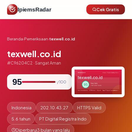
IpiemsRadar
Cek Gratis
Beranda
›
Pemeriksaan
›
texwell.co.id
texwell.co.id
#C96204C2 · Sangat Aman
95
/ 100
Indonesia
202.10.43.27
HTTPS Valid
5.6 tahun
PT Digital Registra Indo
Diperbarui
3 bulan yang lalu