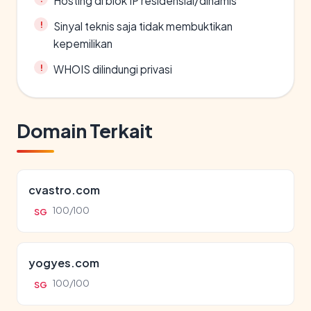
Hosting di blok IP residensial/dinamis
Sinyal teknis saja tidak membuktikan
kepemilikan
WHOIS dilindungi privasi
Domain Terkait
cvastro.com
100/100
SG
yogyes.com
100/100
SG