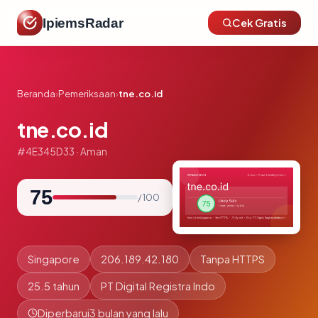
IpiemsRadar
Cek Gratis
Beranda
›
Pemeriksaan
›
tne.co.id
tne.co.id
#4E345D33 · Aman
75
/ 100
Singapore
206.189.42.180
Tanpa HTTPS
25.5 tahun
PT Digital Registra Indo
Diperbarui
3 bulan yang lalu