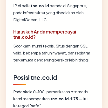
IP di balik
tne.co.id
berada di Singapore,
pada infrastruktur yang disediakan oleh
DigitalOcean, LLC.
Haruskah Anda mempercayai
tne.co.id?
Skor kami murni teknis. Situs dengan SSL
valid, beberapa tahun riwayat, dan registrar
terkemuka cenderung berskor lebih tinggi.
Posisi tne.co.id
Pada skala 0-100, pemeriksaan otomatis
kami menempatkan
tne.co.id
di
75
— itu
kategori "safe".