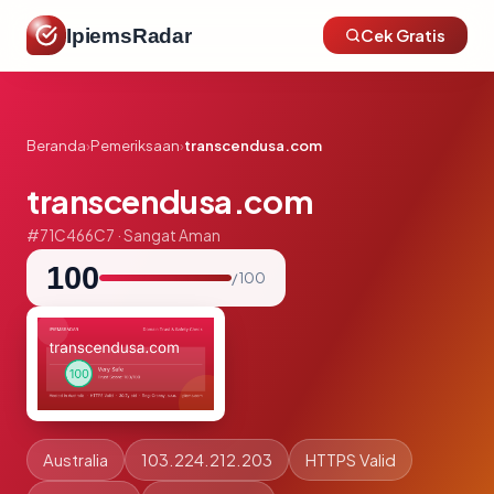
IpiemsRadar
Cek Gratis
Beranda
›
Pemeriksaan
›
transcendusa.com
transcendusa.com
#71C466C7 · Sangat Aman
100
/ 100
Australia
103.224.212.203
HTTPS Valid