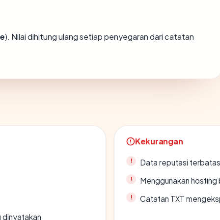
e
). Nilai dihitung ulang setiap penyegaran dari catatan
Kekurangan
Data reputasi terbata
Menggunakan hosting 
Catatan TXT mengeksp
g dinyatakan