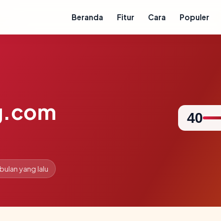
Beranda
Fitur
Cara
Populer
g.com
40
 bulan yang lalu