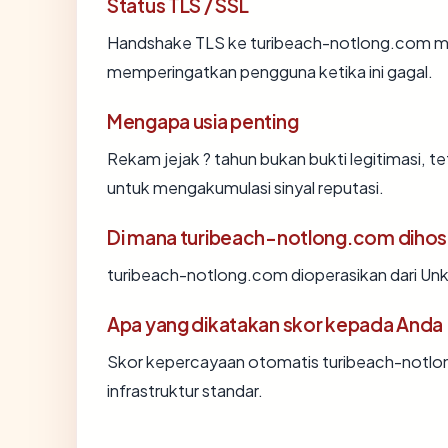
Status TLS / SSL
Handshake TLS ke turibeach-notlong.com m
memperingatkan pengguna ketika ini gagal.
Mengapa usia penting
Rekam jejak ? tahun bukan bukti legitimasi, te
untuk mengakumulasi sinyal reputasi.
Di mana turibeach-notlong.com dihos
turibeach-notlong.com dioperasikan dari Un
Apa yang dikatakan skor kepada Anda
Skor kepercayaan otomatis turibeach-notlo
infrastruktur standar.