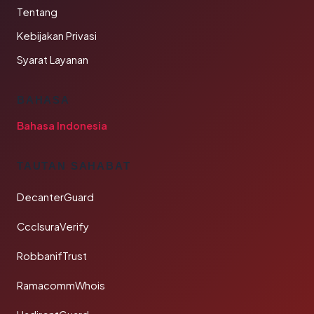
Tentang
Kebijakan Privasi
Syarat Layanan
BAHASA
Bahasa Indonesia
TAUTAN SAHABAT
DecanterGuard
CcclsuraVerify
RobbanifTrust
RamacommWhois