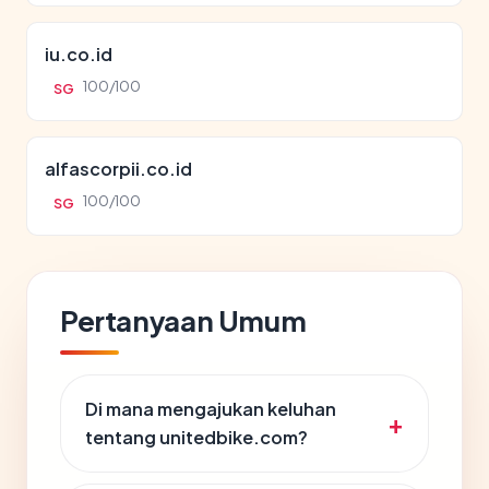
iu.co.id
100/100
SG
alfascorpii.co.id
100/100
SG
Pertanyaan Umum
Di mana mengajukan keluhan
tentang unitedbike.com?