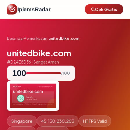
IpiemsRadar
Cek Gratis
Beranda
›
Pemeriksaan
›
unitedbike.com
unitedbike.com
#D24E8D36 · Sangat Aman
100
/ 100
Singapore
45.130.230.203
HTTPS Valid