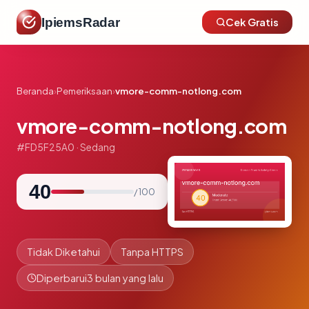
IpiemsRadar
Cek Gratis
Beranda
›
Pemeriksaan
›
vmore-comm-notlong.com
vmore-comm-notlong.com
#FD5F25A0 · Sedang
40
/ 100
Tidak Diketahui
Tanpa HTTPS
Diperbarui
3 bulan yang lalu