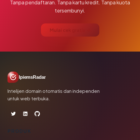
Tanpa pendaftaran. Tanpa kartu kredit. Tanpa kuota
tersembunyi.
Mulai cek gratis →
IpiemsRadar
Intelijen domain otomatis dan independen
untuk web terbuka.
PRODUK