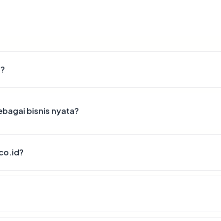
d?
ebagai bisnis nyata?
co.id?