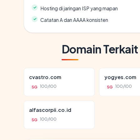
Hosting di jaringan ISP yang mapan
Catatan A dan AAAA konsisten
Domain Terkait
cvastro.com
yogyes.com
100/100
100/100
SG
SG
alfascorpii.co.id
100/100
SG