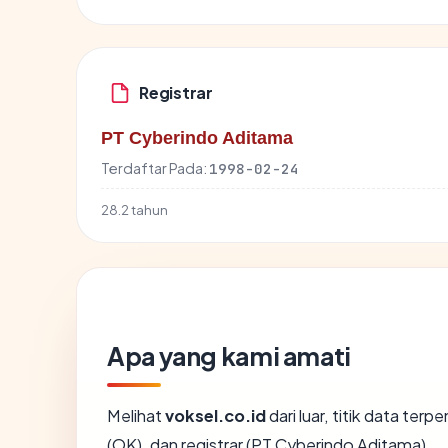
Registrar
PT Cyberindo Aditama
Terdaftar Pada:
1998-02-24
28.2 tahun
Apa yang kami amati
Melihat
voksel.co.id
dari luar, titik data ter
(OK), dan registrar (PT Cyberindo Aditama).