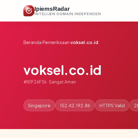
IpiemsRadar
INTELIJEN DOMAIN INDEPENDEN
Beranda
›
Pemeriksaan
›
voksel.co.id
voksel.co.id
#B1F26F36 · Sangat Aman
Singapore
152.42.192.86
HTTPS Valid
2