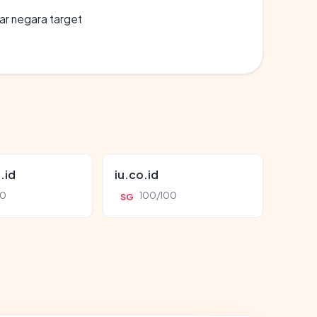
uar negara target
.id
iu.co.id
00
100/100
SG