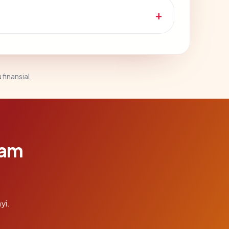
 finansial.
lam
yi.