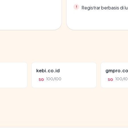
Registrar berbasis di l
kebi.co.id
gmpro.co
100/100
100/1
SG
SG