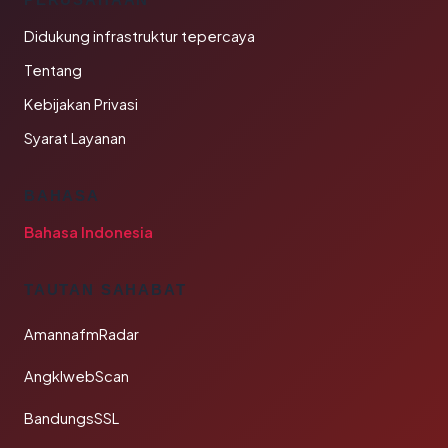
Didukung infrastruktur tepercaya
Tentang
Kebijakan Privasi
Syarat Layanan
BAHASA
Bahasa Indonesia
TAUTAN SAHABAT
AmannafmRadar
AngklwebScan
BandungsSSL