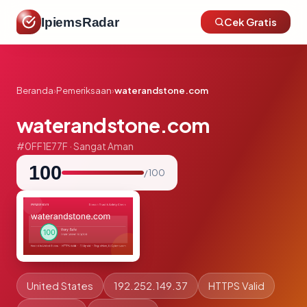
IpiemsRadar
Cek Gratis
Beranda
›
Pemeriksaan
›
waterandstone.com
waterandstone.com
#0FF1E77F · Sangat Aman
100
/ 100
United States
192.252.149.37
HTTPS Valid