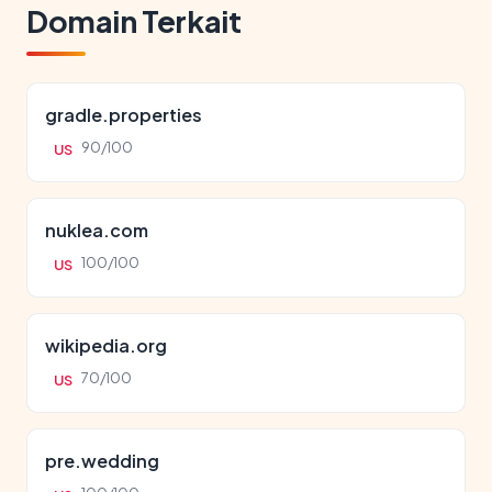
Domain Terkait
gradle.properties
90/100
US
nuklea.com
100/100
US
wikipedia.org
70/100
US
pre.wedding