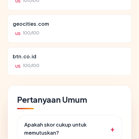
100/100
US
geocities.com
100/100
US
btn.co.id
100/100
US
Pertanyaan Umum
Apakah skor cukup untuk
memutuskan?