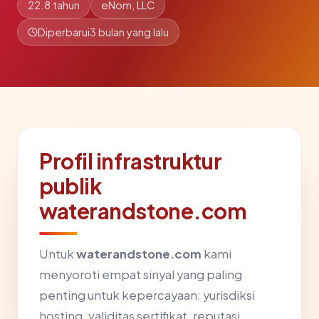
22.8 tahun
eNom, LLC
Diperbarui
3 bulan yang lalu
Profil infrastruktur
publik
waterandstone.com
Untuk
waterandstone.com
kami
menyoroti empat sinyal yang paling
penting untuk kepercayaan: yurisdiksi
hosting, validitas sertifikat, reputasi