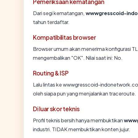
Pemeriksaan kematangan
Dari segi kematangan,
wwwgresscoid-indo
tahun terdaftar.
Kompatibilitas browser
Browser umum akan menerima konfigurasi TL
mengembalikan "OK". Nilai saat ini: No.
Routing & ISP
Lalu lintas ke wwwgresscoid-indonetwork.co.i
oleh siapa pun yang menjalankan traceroute.
Di luar skor teknis
Profil teknis bersih hanya membuktikan
wwwg
industri. TIDAK membuktikan konten jujur.