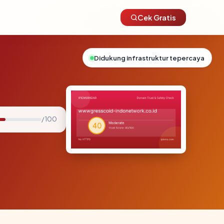
Cek Gratis
Didukung infrastruktur tepercaya
/ 100