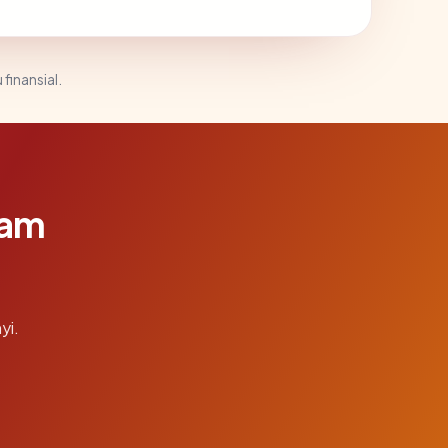
 finansial.
lam
yi.