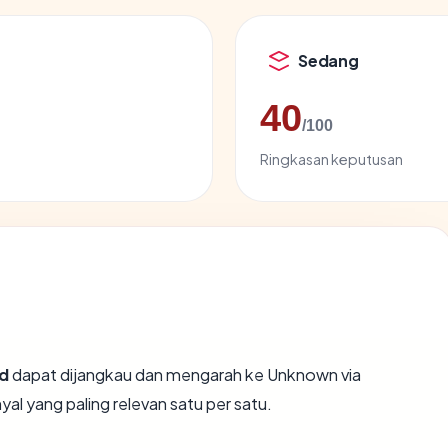
Sedang
40
/100
Ringkasan keputusan
d
dapat dijangkau dan mengarah ke Unknown via
al yang paling relevan satu per satu.