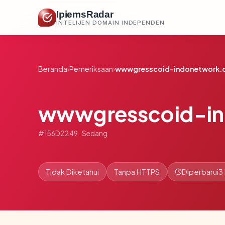
IpiemsRadar
INTELIJEN DOMAIN INDEPENDEN
Beranda
›
Pemeriksaan
›
wwwgresscoid-indonetwork.c
wwwgresscoid-in
#156D2249 · Sedang
Tidak Diketahui
Tanpa HTTPS
Diperbarui
3