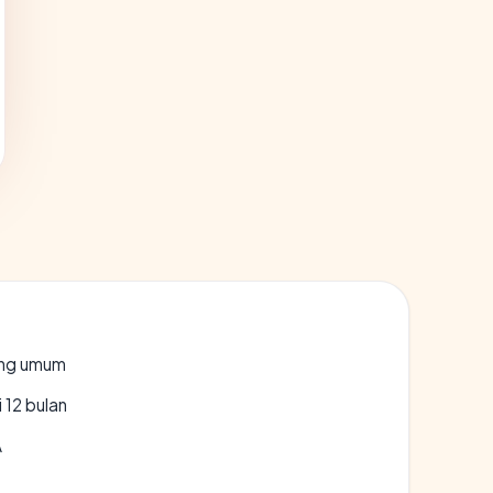
rang umum
 12 bulan
A