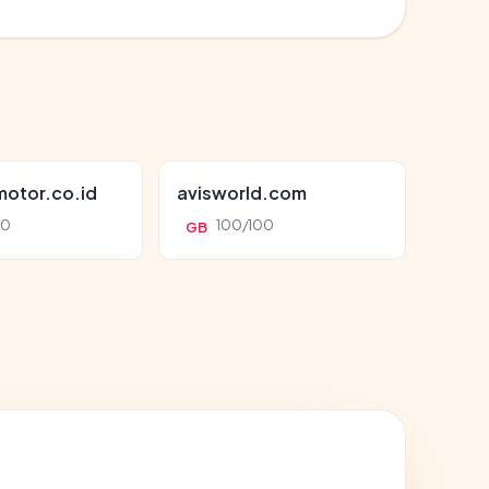
otor.co.id
avisworld.com
00
100/100
GB