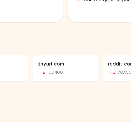
tinyurl.com
reddit.c
100/100
70/10
CA
CA