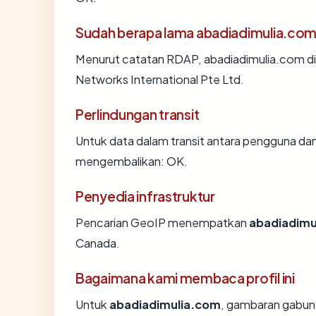
Sudah berapa lama abadiadimulia.com
Menurut catatan RDAP, abadiadimulia.com did
Networks International Pte Ltd.
Perlindungan transit
Untuk data dalam transit antara pengguna da
mengembalikan: OK.
Penyedia infrastruktur
Pencarian GeoIP menempatkan
abadiadimu
Canada.
Bagaimana kami membaca profil ini
Untuk
abadiadimulia.com
, gambaran gabun