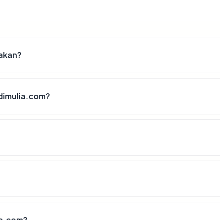
akan?
dimulia.com?
ia.com?