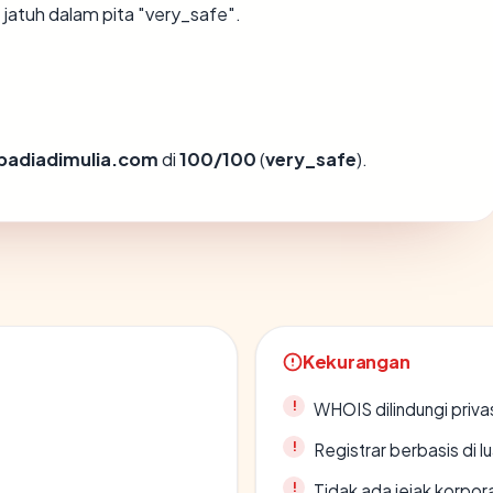
jatuh dalam pita "very_safe".
badiadimulia.com
di
100/100
(
very_safe
).
Kekurangan
WHOIS dilindungi priva
Registrar berbasis di l
Tidak ada jejak korpora