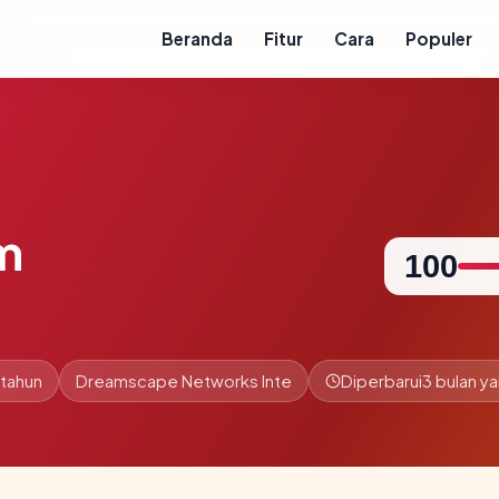
Beranda
Fitur
Cara
Populer
m
100
 tahun
Dreamscape Networks Inte
Diperbarui
3 bulan ya