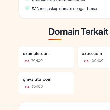
SAN mencakup domain dengan benar
Domain Terkait
example.com
xxoo.com
70/100
100/100
CA
CA
gmvaluta.com
60/100
CA