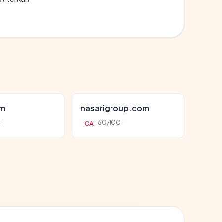
om
nasarigroup.com
0
60/100
CA