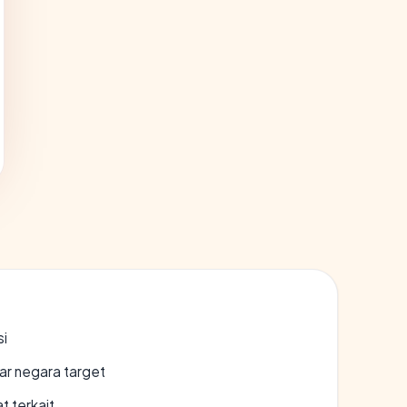
si
uar negara target
t terkait