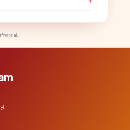
 finansial.
lam
yi.