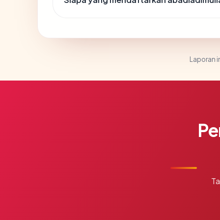
Laporan in
Pe
Ta