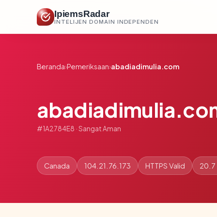
IpiemsRadar
INTELIJEN DOMAIN INDEPENDEN
Beranda
›
Pemeriksaan
›
abadiadimulia.com
abadiadimulia.co
#1A2784E8 · Sangat Aman
Canada
104.21.76.173
HTTPS Valid
20.7