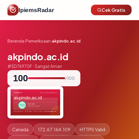
IpiemsRadar
Cek Gratis
Beranda
›
Pemeriksaan
›
akpindo.ac.id
akpindo.ac.id
#5D76970F · Sangat Aman
100
/ 100
Canada
172.67.164.109
HTTPS Valid