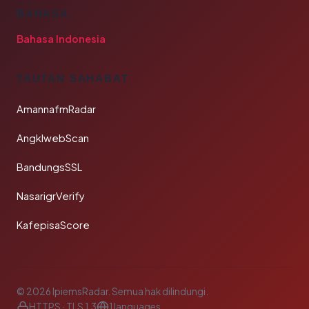
BAHASA
Bahasa Indonesia
TAUTAN SAHABAT
AmannafmRadar
AngklwebScan
BandungsSSL
NasarigrVerify
KafepisaScore
© 2026 IpiemsRadar. Semua hak dilindungi.
HTTPS · TLS 1.3
1 languages