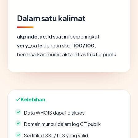
Dalam satu kalimat
akpindo.ac.id
saat ini berperingkat
very_safe
dengan skor
100/100
,
berdasarkan murni fakta infrastruktur publik.
Kelebihan
Data WHOIS dapat diakses
Domain muncul dalam log CT publik
Sertifikat SSL/TLS yang valid