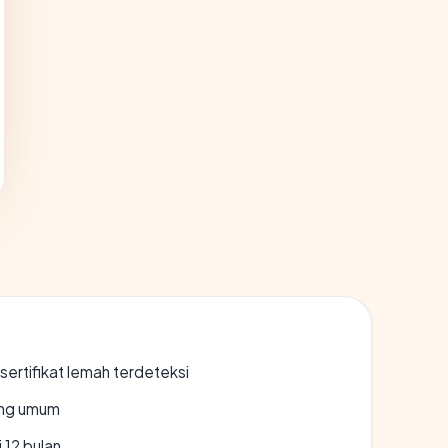
ertifikat lemah terdeteksi
rang umum
 12 bulan