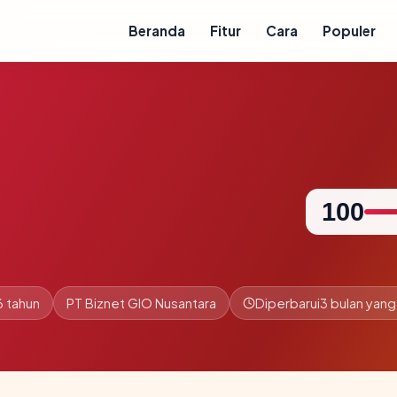
Beranda
Fitur
Cara
Populer
100
6 tahun
PT Biznet GIO Nusantara
Diperbarui
3 bulan yang 