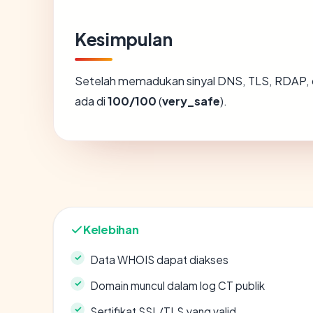
Kesimpulan
Setelah memadukan sinyal DNS, TLS, RDAP, 
ada di
100/100
(
very_safe
).
Kelebihan
Data WHOIS dapat diakses
Domain muncul dalam log CT publik
Sertifikat SSL/TLS yang valid