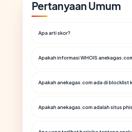
Pertanyaan Umum
Apa arti skor?
Apakah informasi WHOIS anekagas.co
Apakah anekagas.com ada di blocklist
Apakah anekagas.com adalah situs phi
Apa yang terlihat berisiko tentang an