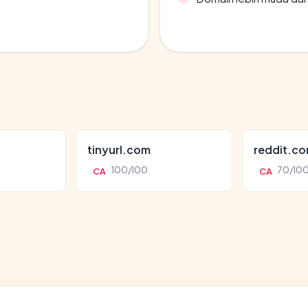
tinyurl.com
reddit.c
100/100
70/10
CA
CA