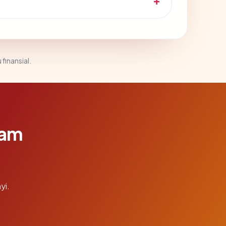
 finansial.
lam
yi.