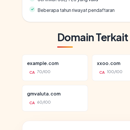
Beberapa tahun riwayat pendaftaran
Domain Terkait
example.com
xxoo.com
70/100
100/100
CA
CA
gmvaluta.com
60/100
CA