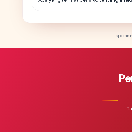
Laporan in
Pe
Ta