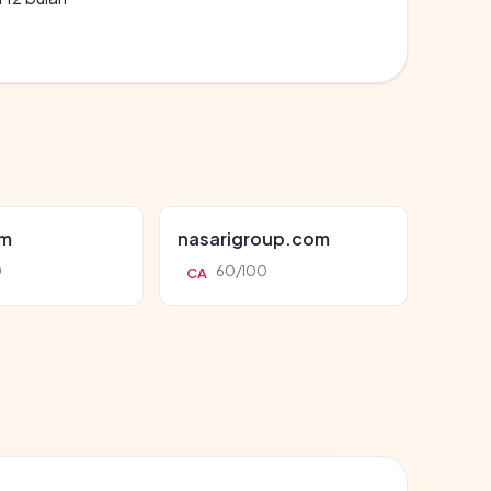
om
nasarigroup.com
0
60/100
CA