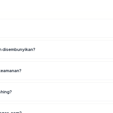
m disembunyikan?
 keamanan?
shing?
ekagas.com?