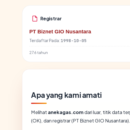
Registrar
PT Biznet GIO Nusantara
Terdaftar Pada:
1998-10-05
27.6 tahun
Apa yang kami amati
Melihat
anekagas.com
dari luar, titik data 
(OK), dan registrar (PT Biznet GIO Nusantara)