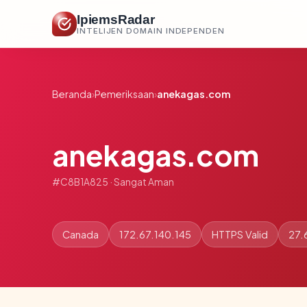
IpiemsRadar
INTELIJEN DOMAIN INDEPENDEN
Beranda
›
Pemeriksaan
›
anekagas.com
anekagas.com
#C8B1A825 · Sangat Aman
Canada
172.67.140.145
HTTPS Valid
27.