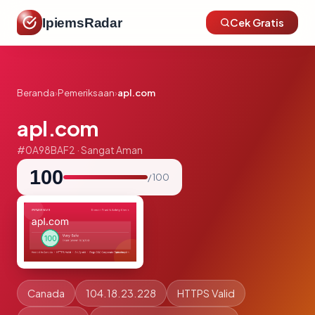
IpiemsRadar
Cek Gratis
Beranda
›
Pemeriksaan
›
apl.com
apl.com
#0A98BAF2 · Sangat Aman
100
/ 100
Canada
104.18.23.228
HTTPS Valid