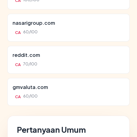
CA
nasarigroup.com
60/100
CA
reddit.com
70/100
CA
gmvaluta.com
60/100
CA
Pertanyaan Umum