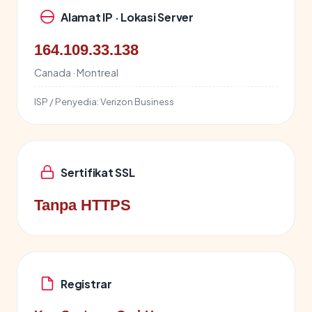
Alamat IP · Lokasi Server
164.109.33.138
Canada · Montreal
ISP / Penyedia:
Verizon Business
Sertifikat SSL
Tanpa HTTPS
Registrar