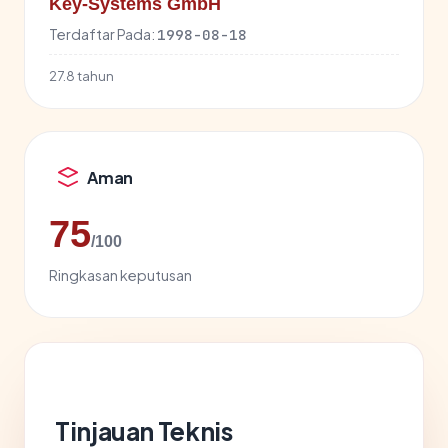
Key-Systems GmbH
Terdaftar Pada:
1998-08-18
27.8 tahun
Aman
75
/100
Ringkasan keputusan
Tinjauan Teknis