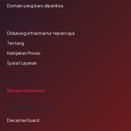
Domain yang baru diperiksa
PERUSAHAAN
Didukung infrastruktur tepercaya
Tentang
Kebijakan Privasi
Syarat Layanan
BAHASA
Bahasa Indonesia
TAUTAN SAHABAT
DecanterGuard