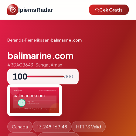
IpiemsRadar
Cek Gratis
Beranda
›
Pemeriksaan
›
balimarine.com
balimarine.com
#3DACB843 · Sangat Aman
100
/ 100
Canada
13.248.169.48
HTTPS Valid