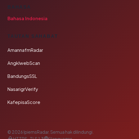
BAHASA
Bahasa Indonesia
TAUTAN SAHABAT
AmannafmRadar
AngklwebScan
BandungsSSL
NasarigrVerify
KafepisaScore
© 2026 IpiemsRadar. Semua hak dilindungi.
HTTPS · TLS 1.3
1 languages