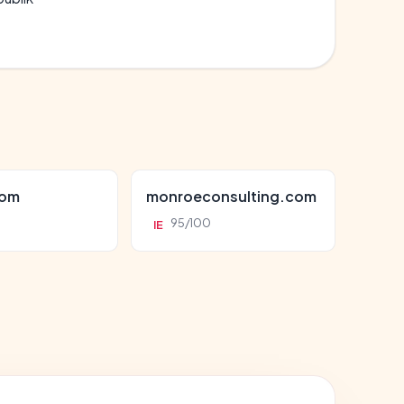
com
monroeconsulting.com
95/100
IE