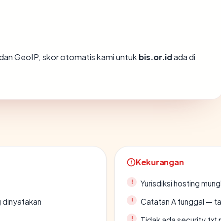
dan GeoIP, skor otomatis kami untuk
bis.or.id
ada di
Kekurangan
Yurisdiksi hosting mun
g dinyatakan
Catatan A tunggal — ta
Tidak ada security.txt 