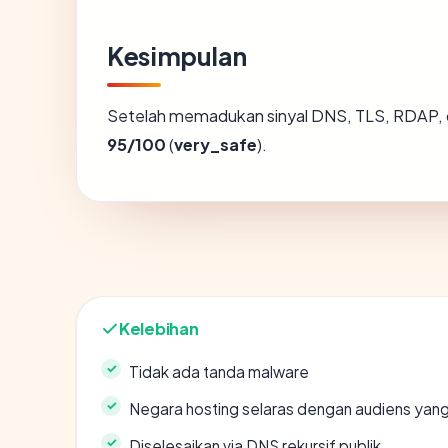
Kesimpulan
Setelah memadukan sinyal DNS, TLS, RDAP, 
95/100
(
very_safe
).
Kelebihan
Tidak ada tanda malware
Negara hosting selaras dengan audiens yan
Diselesaikan via DNS rekursif publik