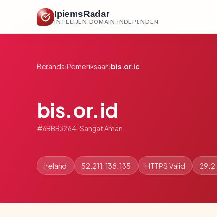
IpiemsRadar
INTELIJEN DOMAIN INDEPENDEN
Beranda
›
Pemeriksaan
›
bis.or.id
bis.or.id
#6BBB3264 · Sangat Aman
Ireland
52.211.138.135
HTTPS Valid
29.2