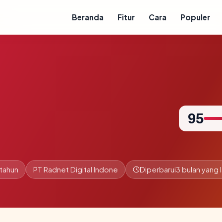
Beranda
Fitur
Cara
Populer
95
 tahun
PT Radnet Digital Indone
Diperbarui
3 bulan yang l