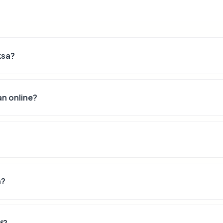
ksa?
n online?
n?
d?