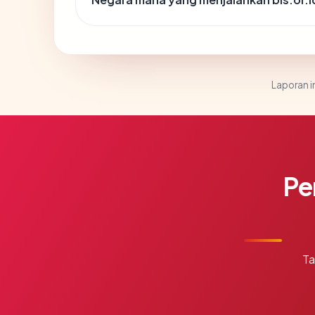
Laporan in
Pe
Ta