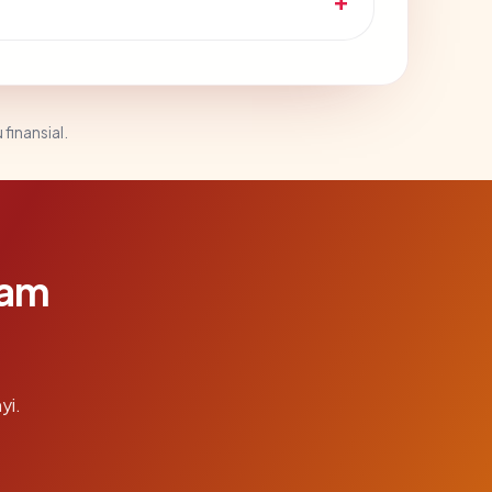
 finansial.
lam
yi.