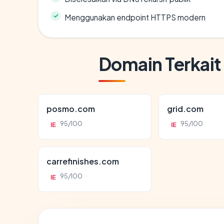
Menggunakan endpoint HTTPS modern
Domain Terkait
posmo.com
grid.com
95/100
95/100
IE
IE
carrefinishes.com
95/100
IE