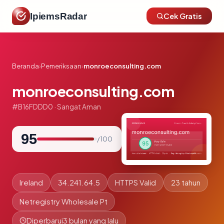
IpiemsRadar
Cek Gratis
Beranda
›
Pemeriksaan
›
monroeconsulting.com
monroeconsulting.com
#B16FDDD0 · Sangat Aman
95
/ 100
Ireland
34.241.64.5
HTTPS Valid
23 tahun
Netregistry Wholesale Pt
Diperbarui
3 bulan yang lalu