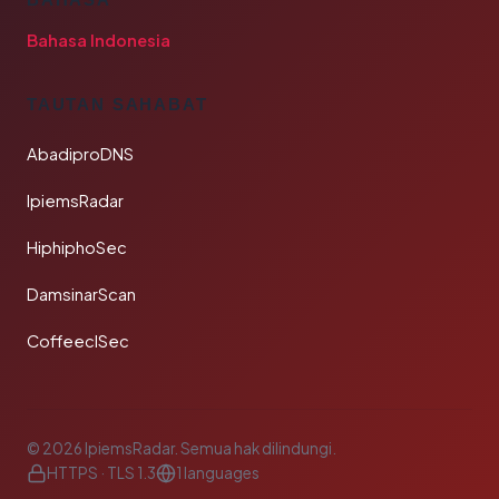
Bahasa Indonesia
TAUTAN SAHABAT
AbadiproDNS
IpiemsRadar
HiphiphoSec
DamsinarScan
CoffeeclSec
© 2026 IpiemsRadar. Semua hak dilindungi.
HTTPS · TLS 1.3
1 languages