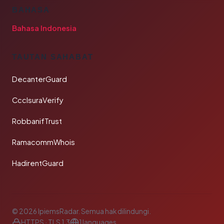
BAHASA
Bahasa Indonesia
TAUTAN SAHABAT
DecanterGuard
CcclsuraVerify
RobbanifTrust
RamacommWhois
HadirentGuard
© 2026 IpiemsRadar. Semua hak dilindungi.
HTTPS · TLS 1.3
1 languages