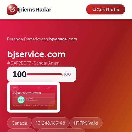
IpiemsRadar
Cek Gratis
Beranda
›
Pemeriksaan
›
bjservice.com
bjservice.com
#DAF9BDF7 · Sangat Aman
100
/ 100
Canada
13.248.169.48
HTTPS Valid