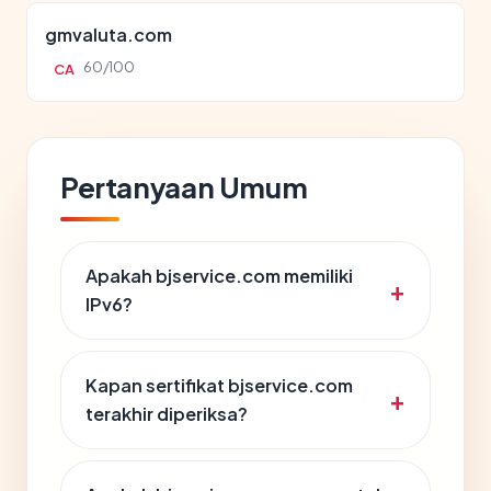
gmvaluta.com
60/100
CA
Pertanyaan Umum
Apakah bjservice.com memiliki
IPv6?
Kapan sertifikat bjservice.com
terakhir diperiksa?