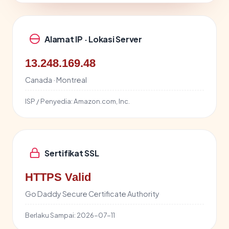
Alamat IP · Lokasi Server
13.248.169.48
Canada · Montreal
ISP / Penyedia:
Amazon.com, Inc.
Sertifikat SSL
HTTPS Valid
Go Daddy Secure Certificate Authority
Berlaku Sampai:
2026-07-11