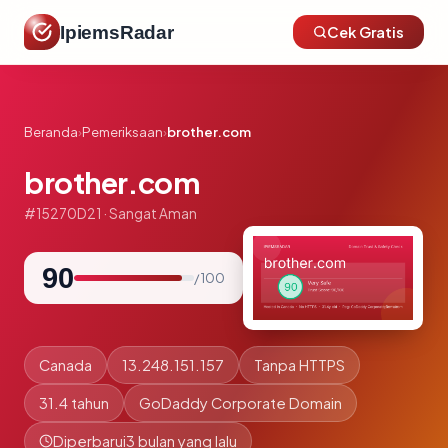
IpiemsRadar
Cek Gratis
Beranda
›
Pemeriksaan
›
brother.com
brother.com
#15270D21 · Sangat Aman
90
/ 100
Canada
13.248.151.157
Tanpa HTTPS
31.4 tahun
GoDaddy Corporate Domain
Diperbarui
3 bulan yang lalu