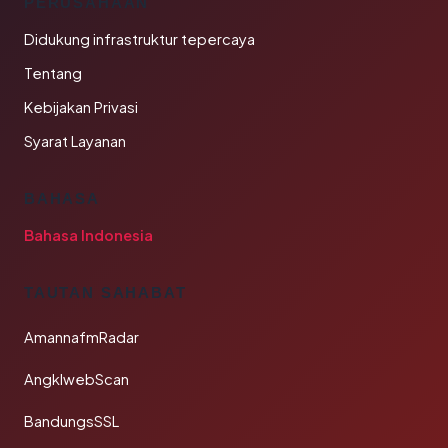
PERUSAHAAN
Didukung infrastruktur tepercaya
Tentang
Kebijakan Privasi
Syarat Layanan
BAHASA
Bahasa Indonesia
TAUTAN SAHABAT
AmannafmRadar
AngklwebScan
BandungsSSL