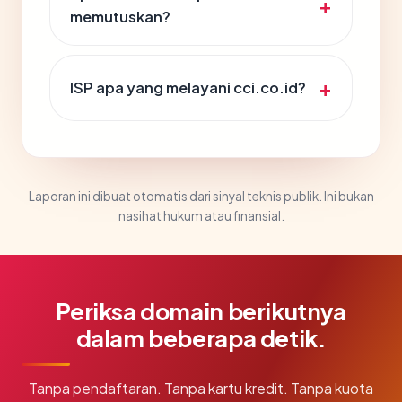
memutuskan?
ISP apa yang melayani cci.co.id?
Laporan ini dibuat otomatis dari sinyal teknis publik. Ini bukan
nasihat hukum atau finansial.
Periksa domain berikutnya
dalam beberapa detik.
Tanpa pendaftaran. Tanpa kartu kredit. Tanpa kuota