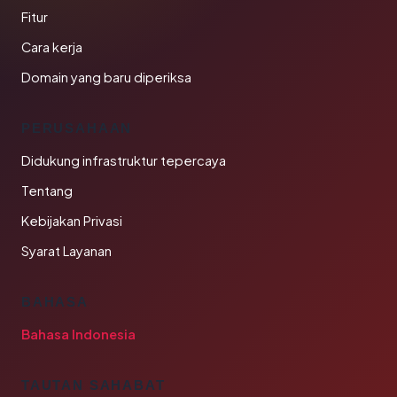
Fitur
Cara kerja
Domain yang baru diperiksa
PERUSAHAAN
Didukung infrastruktur tepercaya
Tentang
Kebijakan Privasi
Syarat Layanan
BAHASA
Bahasa Indonesia
TAUTAN SAHABAT