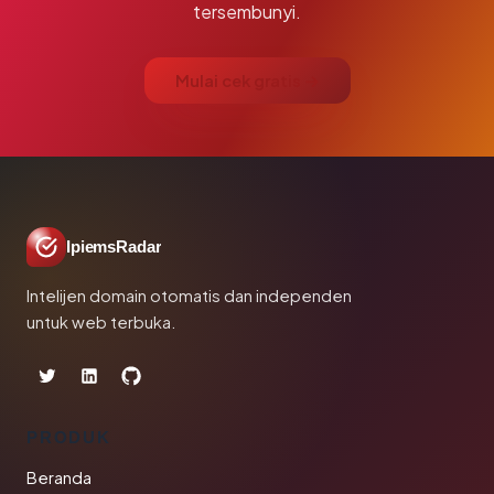
tersembunyi.
Mulai cek gratis →
IpiemsRadar
Intelijen domain otomatis dan independen
untuk web terbuka.
PRODUK
Beranda