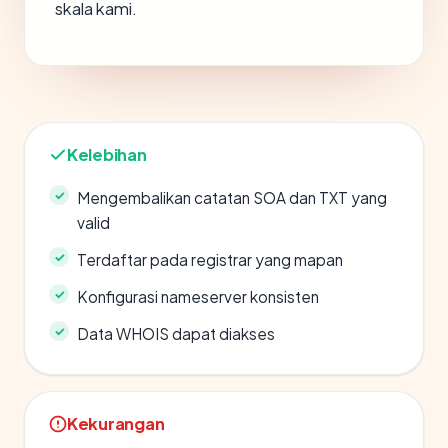
skala kami.
Kelebihan
Mengembalikan catatan SOA dan TXT yang
valid
Terdaftar pada registrar yang mapan
Konfigurasi nameserver konsisten
Data WHOIS dapat diakses
Kekurangan