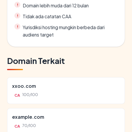
Domain lebih muda dari 12 bulan
Tidak ada catatan CAA
Yurisdiksi hosting mungkin berbeda dari
audiens target
Domain Terkait
xxoo.com
100/100
CA
example.com
70/100
CA