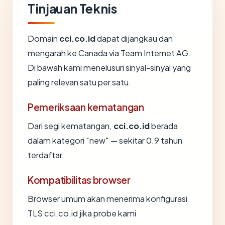
Tinjauan Teknis
Domain
cci.co.id
dapat dijangkau dan
mengarah ke Canada via Team Internet AG.
Di bawah kami menelusuri sinyal-sinyal yang
paling relevan satu per satu.
Pemeriksaan kematangan
Dari segi kematangan,
cci.co.id
berada
dalam kategori "new" — sekitar 0.9 tahun
terdaftar.
Kompatibilitas browser
Browser umum akan menerima konfigurasi
TLS cci.co.id jika probe kami