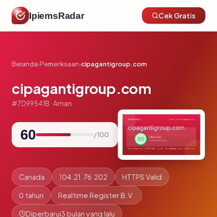
IpiemsRadar
Cek Gratis
Beranda
›
Pemeriksaan
›
cipagantigroup.com
cipagantigroup.com
#7D99541B · Aman
60
/ 100
Canada
104.21.76.202
HTTPS Valid
0 tahun
Realtime Register B.V.
Diperbarui
3 bulan yang lalu