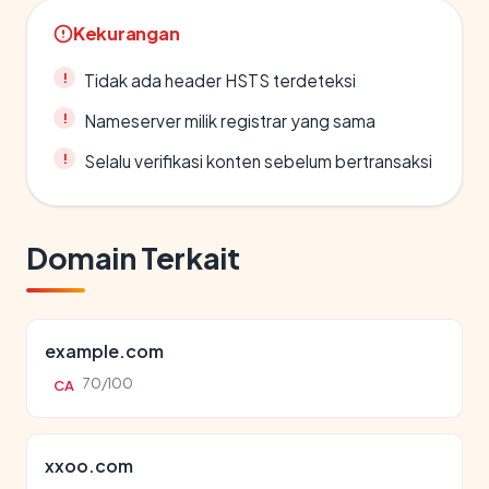
Kekurangan
Tidak ada header HSTS terdeteksi
Nameserver milik registrar yang sama
Selalu verifikasi konten sebelum bertransaksi
Domain Terkait
example.com
70/100
CA
xxoo.com