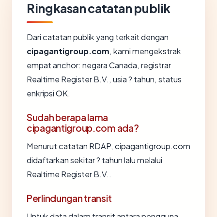
Ringkasan catatan publik
Dari catatan publik yang terkait dengan
cipagantigroup.com
, kami mengekstrak
empat anchor: negara Canada, registrar
Realtime Register B.V., usia ? tahun, status
enkripsi OK.
Sudah berapa lama
cipagantigroup.com ada?
Menurut catatan RDAP, cipagantigroup.com
didaftarkan sekitar ? tahun lalu melalui
Realtime Register B.V..
Perlindungan transit
Untuk data dalam transit antara pengguna