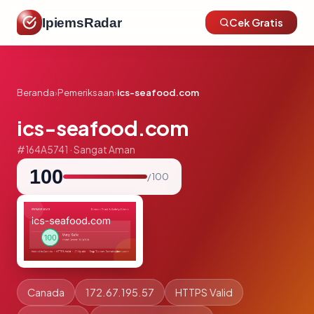
IpiemsRadar
Cek Gratis
Beranda
›
Pemeriksaan
›
ics-seafood.com
ics-seafood.com
#164A5741 · Sangat Aman
100
/ 100
Canada
172.67.195.57
HTTPS Valid