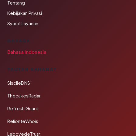
Tentang
Kebijakan Privasi
Syarat Layanan
BAHASA
Bahasa Indonesia
TAUTAN SAHABAT
SiscileDNS
ThecakesRadar
RefreshiGuard
RelionteWhois
LeboyedeTrust