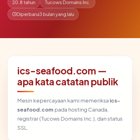
20.8 tahun
Tucows Domains Inc.
Diperbarui
3 bulan yang lalu
ics-seafood.com —
apa kata catatan publik
Mesin kepercayaan kami memeriksa
ics-
seafood.com
pada hosting Canada,
registrar (Tucows Domains Inc.), dan status
SSL.