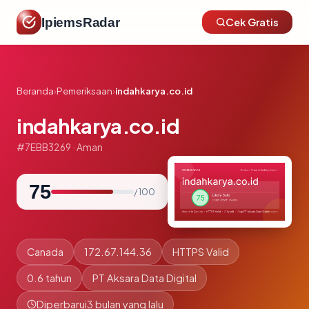
IpiemsRadar
Cek Gratis
Beranda
›
Pemeriksaan
›
indahkarya.co.id
indahkarya.co.id
#7EBB3269 · Aman
75
/ 100
Canada
172.67.144.36
HTTPS Valid
0.6 tahun
PT Aksara Data Digital
Diperbarui
3 bulan yang lalu