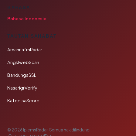
BAHASA
Bahasa Indonesia
TAUTAN SAHABAT
AmannafmRadar
AngklwebScan
BandungsSSL
NasarigrVerify
KafepisaScore
© 2026 IpiemsRadar. Semua hak dilindungi.