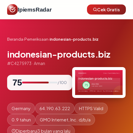
IpiemsRadar
Cek Gratis
Beranda
›
Pemeriksaan
›
indonesian-products.biz
indonesian-products.biz
#C4275973 · Aman
75
/ 100
Germany
64.190.63.222
HTTPS Valid
0.9 tahun
GMO Internet, Inc. d/b/a
Diperbarui
3 bulan yang lalu