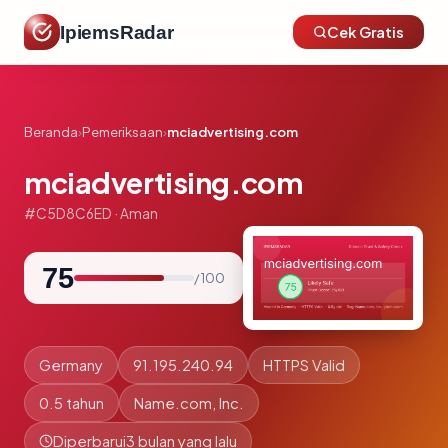
IpiemsRadar
Cek Gratis
Beranda
›
Pemeriksaan
›
mciadvertising.com
mciadvertising.com
#C5D8C6ED · Aman
75
/ 100
Germany
91.195.240.94
HTTPS Valid
0.5 tahun
Name.com, Inc.
Diperbarui
3 bulan yang lalu