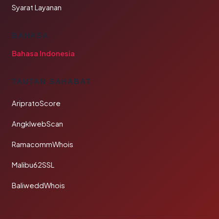
Syarat Layanan
BAHASA
Bahasa Indonesia
TAUTAN SAHABAT
AripratoScore
AngklwebScan
RamacommWhois
Malibu62SSL
BaliweddWhois