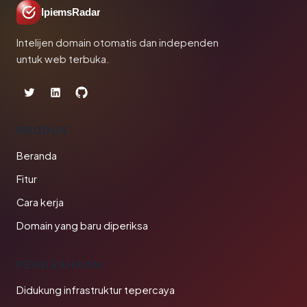
IpiemsRadar
Intelijen domain otomatis dan independen
untuk web terbuka.
PRODUK
Beranda
Fitur
Cara kerja
Domain yang baru diperiksa
PERUSAHAAN
Didukung infrastruktur tepercaya