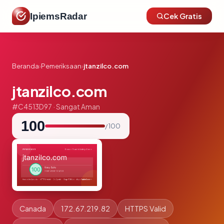
IpiemsRadar
Cek Gratis
Beranda
›
Pemeriksaan
›
jtanzilco.com
jtanzilco.com
#C4513D97 · Sangat Aman
100
/ 100
Canada
172.67.219.82
HTTPS Valid