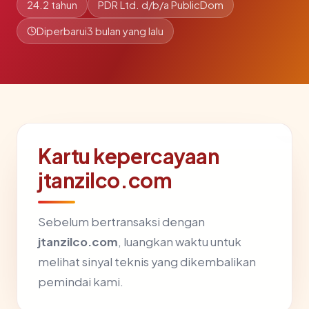
24.2 tahun
PDR Ltd. d/b/a PublicDom
Diperbarui
3 bulan yang lalu
Kartu kepercayaan
jtanzilco.com
Sebelum bertransaksi dengan
jtanzilco.com
, luangkan waktu untuk
melihat sinyal teknis yang dikembalikan
pemindai kami.