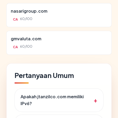
nasarigroup.com
60/100
CA
gmvaluta.com
60/100
CA
Pertanyaan Umum
Apakah jtanzilco.com memiliki
IPv6?