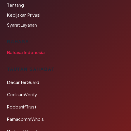
Tentang
Kebijakan Privasi
Syarat Layanan
BAHASA
Bahasa Indonesia
TAUTAN SAHABAT
DecanterGuard
CcclsuraVerify
RobbanifTrust
RamacommWhois