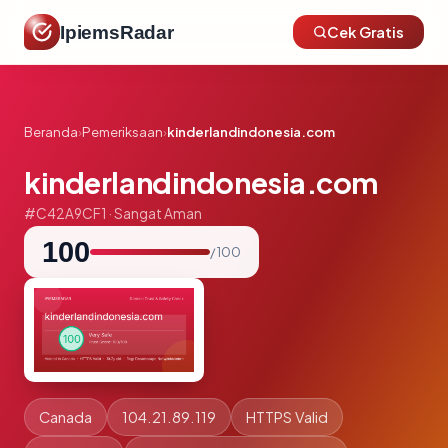
IpiemsRadar
Cek Gratis
Beranda
›
Pemeriksaan
›
kinderlandindonesia.com
kinderlandindonesia.com
#C42A9CF1 · Sangat Aman
100
/ 100
Canada
104.21.89.119
HTTPS Valid