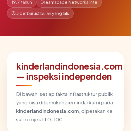
19.7 tahun
Dreamscape Networks Inte
Diperbarui
3 bulan yang lalu
kinderlandindonesia.com
— inspeksi independen
Di bawah: setiap fakta infrastruktur publik
yang bisa ditemukan pemindai kami pada
kinderlandindonesia.com
, dipetakan ke
skor objektif 0-100.