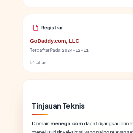
Registrar
GoDaddy.com, LLC
Terdaftar Pada:
2024-12-11
1.4 tahun
Tinjauan Teknis
Domain
menega.com
dapat dijangkau dan m
menelusuri sinyal-sinyal yang paling relevan sa