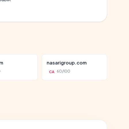
om
nasarigroup.com
0
60/100
CA