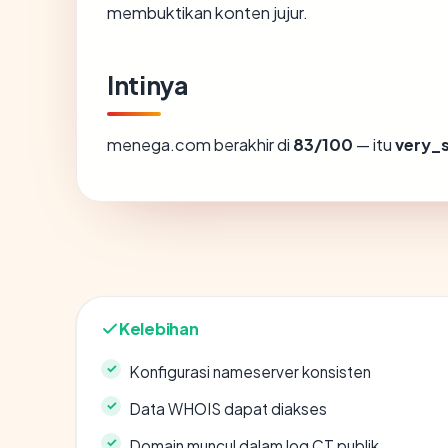
membuktikan konten jujur.
Intinya
menega.com berakhir di
83/100
— itu
very_
Kelebihan
Konfigurasi nameserver konsisten
Data WHOIS dapat diakses
Domain muncul dalam log CT publik