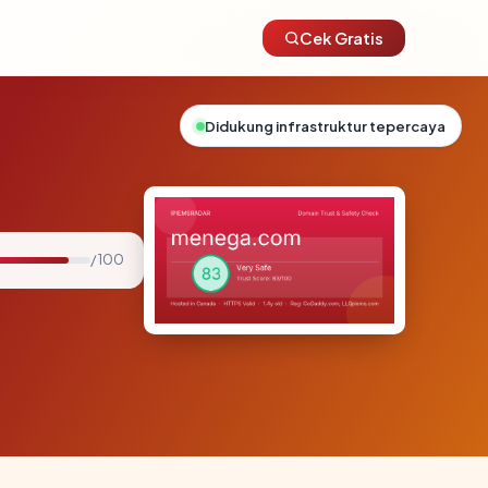
Cek Gratis
Didukung infrastruktur tepercaya
/ 100