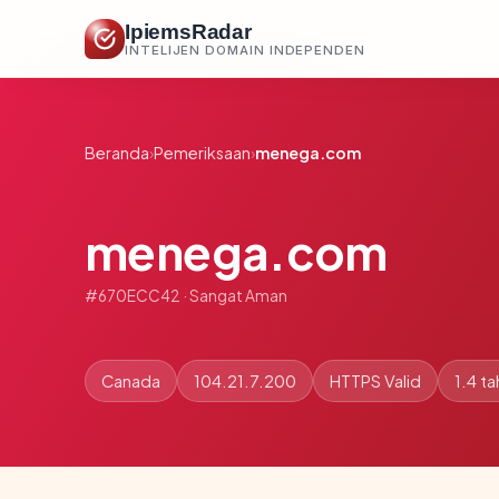
IpiemsRadar
INTELIJEN DOMAIN INDEPENDEN
Beranda
›
Pemeriksaan
›
menega.com
menega.com
#670ECC42 · Sangat Aman
Canada
104.21.7.200
HTTPS Valid
1.4 t