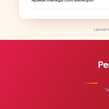
Laporan in
Pe
Ta