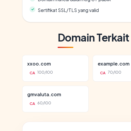
Sertifikat SSL/TLS yang valid
Domain Terkait
xxoo.com
example.com
100/100
70/100
CA
CA
gmvaluta.com
60/100
CA