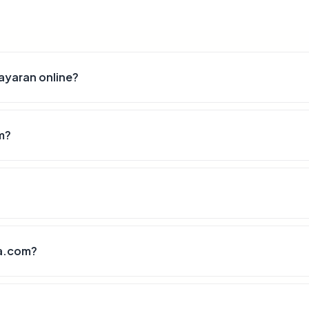
yaran online?
m?
a.com?