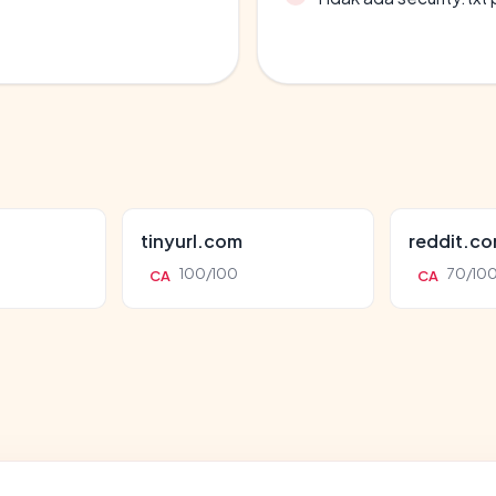
tinyurl.com
reddit.c
100/100
70/10
CA
CA