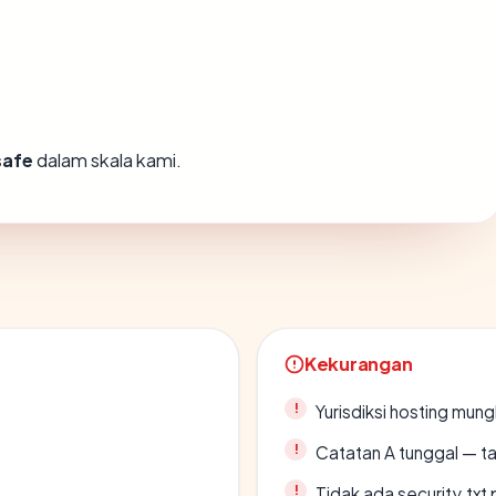
safe
dalam skala kami.
Kekurangan
Yurisdiksi hosting mun
Catatan A tunggal — ta
Tidak ada security.txt 