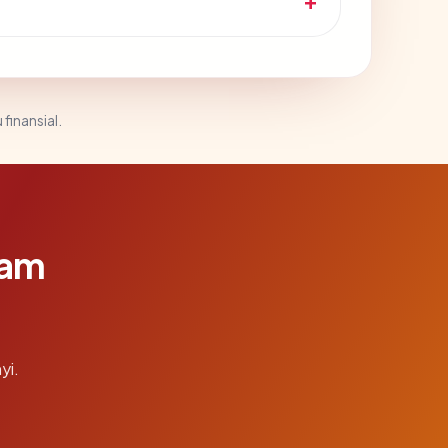
 finansial.
lam
yi.