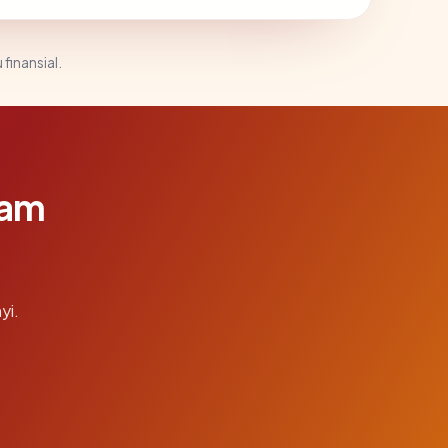
 finansial.
lam
yi.