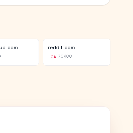
oup.com
reddit.com
0
70/100
CA