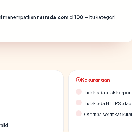
ami menempatkan
narrada.com
di
100
— itu kategori
Kekurangan
Tidak ada jejak korpora
Tidak ada HTTPS atau s
Otoritas sertifikat ku
alid