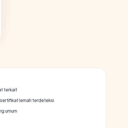
t terkait
ertifikat lemah terdeteksi
rang umum