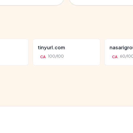
tinyurl.com
nasarigr
100/100
60/10
CA
CA