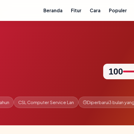
Beranda
Fitur
Cara
Populer
100
tahun
CSL Computer Service Lan
Diperbarui
3 bulan yang