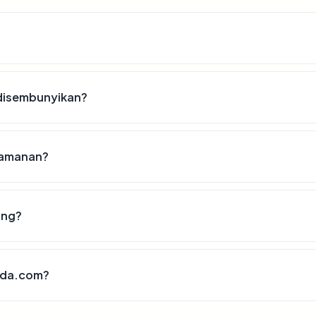
disembunyikan?
keamanan?
ing?
rada.com?