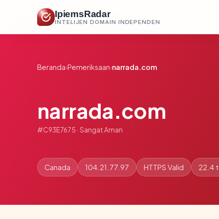
IpiemsRadar
INTELIJEN DOMAIN INDEPENDEN
Beranda
›
Pemeriksaan
›
narrada.com
narrada.com
#C93E7675 · Sangat Aman
Canada
104.21.77.97
HTTPS Valid
22.4 