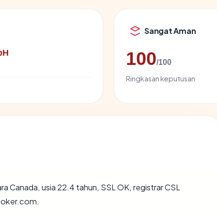
Sangat Aman
bH
100
/100
Ringkasan keputusan
ara Canada, usia 22.4 tahun, SSL OK, registrar CSL
joker.com.