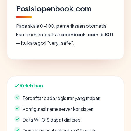
Posisi openbook.com
Pada skala 0-100, pemeriksaan otomatis
kami menempatkan
openbook.com
di
100
— itu kategori "very_safe".
Kelebihan
Terdaftar pada registrar yang mapan
Konfigurasi nameserver konsisten
Data WHOIS dapat diakses
Domain muncul dalam log CT publik