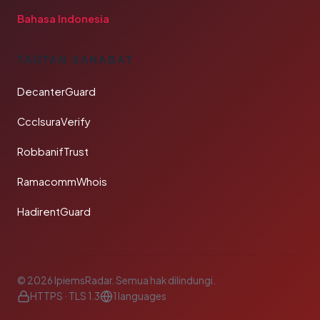
Bahasa Indonesia
TAUTAN SAHABAT
DecanterGuard
CcclsuraVerify
RobbanifTrust
RamacommWhois
HadirentGuard
© 2026 IpiemsRadar. Semua hak dilindungi.
HTTPS · TLS 1.3
1 languages