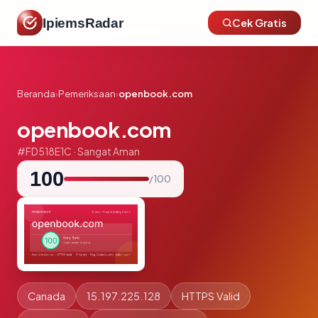
IpiemsRadar
Cek Gratis
Beranda
›
Pemeriksaan
›
openbook.com
openbook.com
#FD518E1C · Sangat Aman
100
/ 100
Canada
15.197.225.128
HTTPS Valid