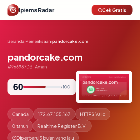
IpiemsRadar
Cek Gratis
Beranda
›
Pemeriksaan
›
pandorcake.com
pandorcake.com
#966987DB · Aman
60
/ 100
Canada
172.67.155.167
HTTPS Valid
0 tahun
Realtime Register B.V.
Diperbarui
3 bulan yang lalu