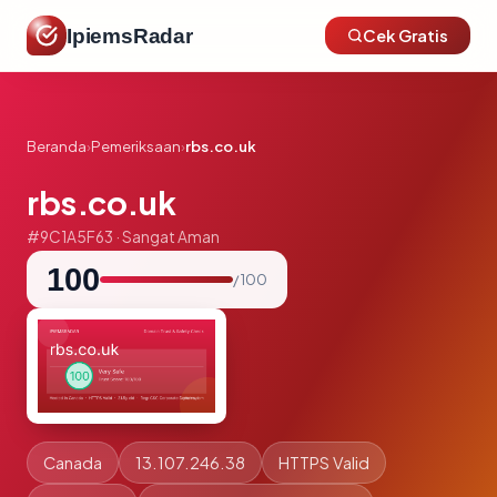
IpiemsRadar
Cek Gratis
Beranda
›
Pemeriksaan
›
rbs.co.uk
rbs.co.uk
#9C1A5F63 · Sangat Aman
100
/ 100
Canada
13.107.246.38
HTTPS Valid