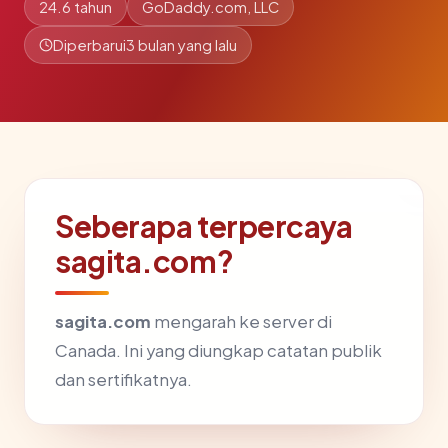
24.6 tahun
GoDaddy.com, LLC
Diperbarui
3 bulan yang lalu
Seberapa terpercaya
sagita.com?
sagita.com
mengarah ke server di
Canada. Ini yang diungkap catatan publik
dan sertifikatnya.