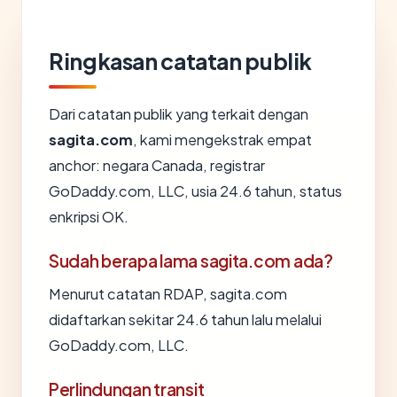
Ringkasan catatan publik
Dari catatan publik yang terkait dengan
sagita.com
, kami mengekstrak empat
anchor: negara Canada, registrar
GoDaddy.com, LLC, usia 24.6 tahun, status
enkripsi OK.
Sudah berapa lama sagita.com ada?
Menurut catatan RDAP, sagita.com
didaftarkan sekitar 24.6 tahun lalu melalui
GoDaddy.com, LLC.
Perlindungan transit