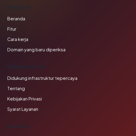
PRODUK
Beranda
Fitur
Cara kerja
Domain yang baru diperiksa
PERUSAHAAN
Didukung infrastruktur tepercaya
Tentang
Kebijakan Privasi
Syarat Layanan
BAHASA