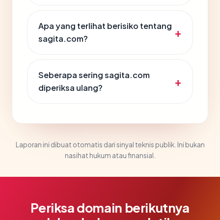
Apa yang terlihat berisiko tentang
sagita.com?
Seberapa sering sagita.com
diperiksa ulang?
Laporan ini dibuat otomatis dari sinyal teknis publik. Ini bukan
nasihat hukum atau finansial.
Periksa domain berikutnya