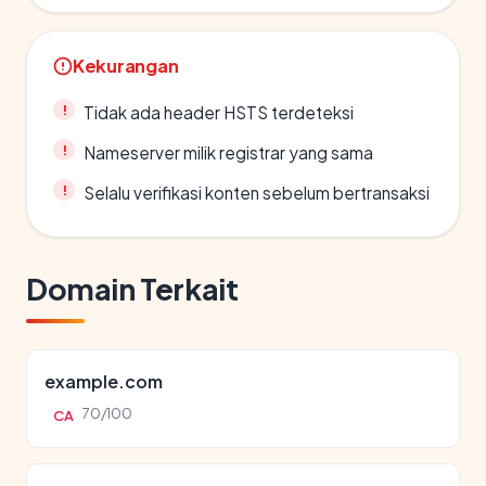
Kekurangan
Tidak ada header HSTS terdeteksi
Nameserver milik registrar yang sama
Selalu verifikasi konten sebelum bertransaksi
Domain Terkait
example.com
70/100
CA