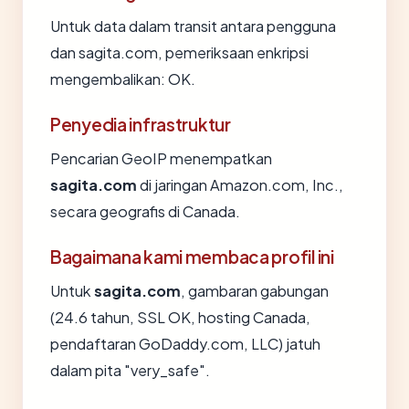
Untuk data dalam transit antara pengguna
dan sagita.com, pemeriksaan enkripsi
mengembalikan: OK.
Penyedia infrastruktur
Pencarian GeoIP menempatkan
sagita.com
di jaringan Amazon.com, Inc.,
secara geografis di Canada.
Bagaimana kami membaca profil ini
Untuk
sagita.com
, gambaran gabungan
(24.6 tahun, SSL OK, hosting Canada,
pendaftaran GoDaddy.com, LLC) jatuh
dalam pita "very_safe".