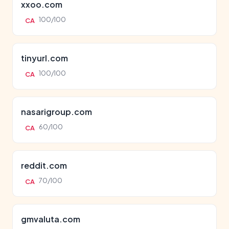
xxoo.com
100/100
CA
tinyurl.com
100/100
CA
nasarigroup.com
60/100
CA
reddit.com
70/100
CA
gmvaluta.com