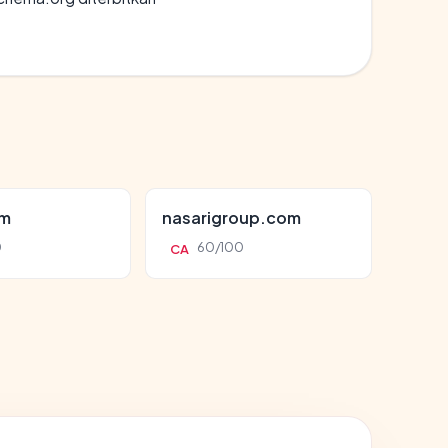
om
nasarigroup.com
0
60/100
CA