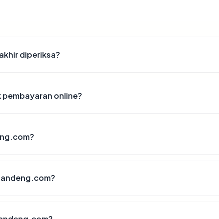
khir diperiksa?
 pembayaran online?
eng.com?
rbandeng.com?
bandeng.com?