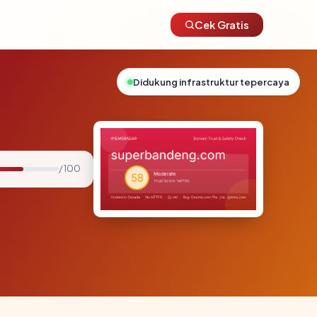
Cek Gratis
Didukung infrastruktur tepercaya
/ 100