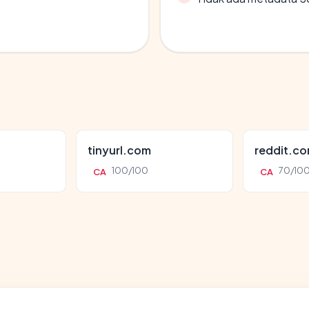
tinyurl.com
reddit.c
100/100
70/10
CA
CA