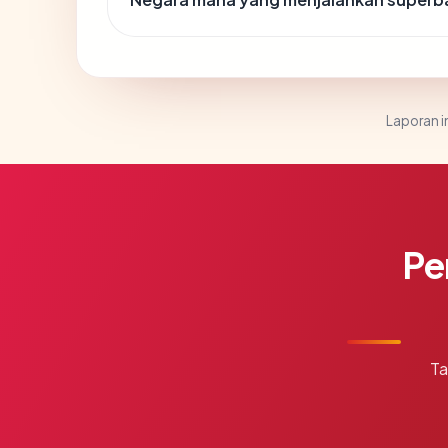
Laporan in
Pe
Ta