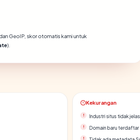
dan GeoIP, skor otomatis kami untuk
ate
).
Kekurangan
Industri situs tidak jelas
Domain baru terdaftar
Tidak ada metadata S