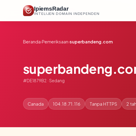
IpiemsRadar
INTELIJEN DOMAIN INDEPENDEN
Beranda
›
Pemeriksaan
›
superbandeng.com
superbandeng.c
#DE1879B2 · Sedang
Canada
104.18.71.116
Tanpa HTTPS
2 ta