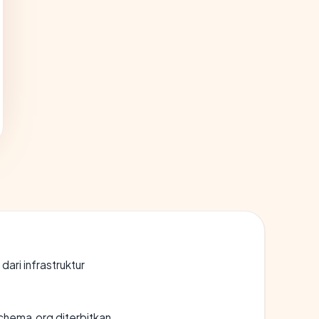
 dari infrastruktur
chema.org diterbitkan