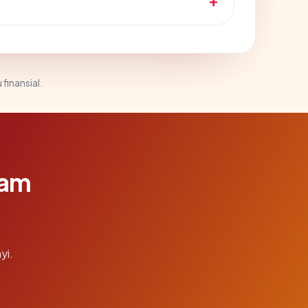
 finansial.
lam
yi.