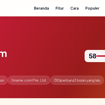
Beranda
Fitur
Cara
Populer
om
58
hun
Gname.com Pte. Ltd.
Diperbarui
3 bulan yang lalu