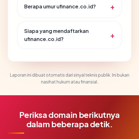
Berapa umur ufinance.co.id?
Siapa yang mendaftarkan
ufinance.co.id?
Laporan ini dibuat otomatis dari sinyal teknis publik. Ini bukan
nasihat hukum atau finansial.
Periksa domain berikutnya
dalam beberapa detik.