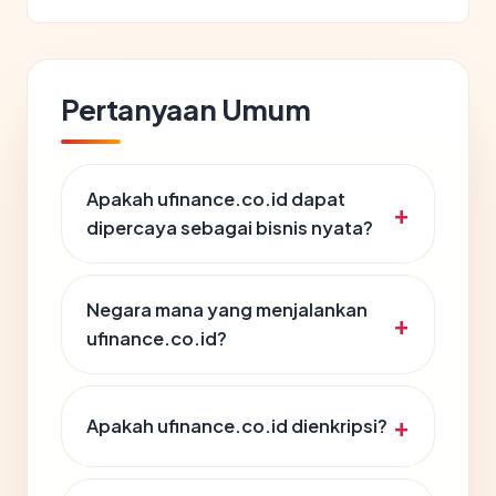
Pertanyaan Umum
Apakah ufinance.co.id dapat
dipercaya sebagai bisnis nyata?
Negara mana yang menjalankan
ufinance.co.id?
Apakah ufinance.co.id dienkripsi?