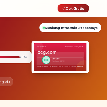
Cek Gratis
Didukung infrastruktur tepercaya
/ 100
ng lalu