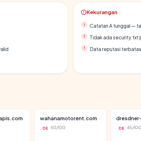
Kekurangan
Catatan A tunggal — ta
Tidak ada security.txt 
alid
Data reputasi terbata
apis.com
wahanamotorent.com
dresdner
50/100
45/10
DE
DE