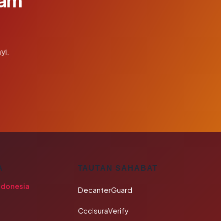
lam
yi.
A
TAUTAN SAHABAT
ndonesia
DecanterGuard
CcclsuraVerify