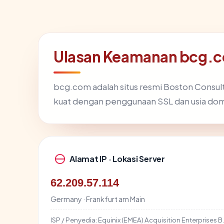
Ulasan Keamanan bcg.co
bcg.com adalah situs resmi Boston Consult
kuat dengan penggunaan SSL dan usia doma
Alamat IP · Lokasi Server
62.209.57.114
Germany · Frankfurt am Main
ISP / Penyedia:
Equinix (EMEA) Acquisition Enterprises B.