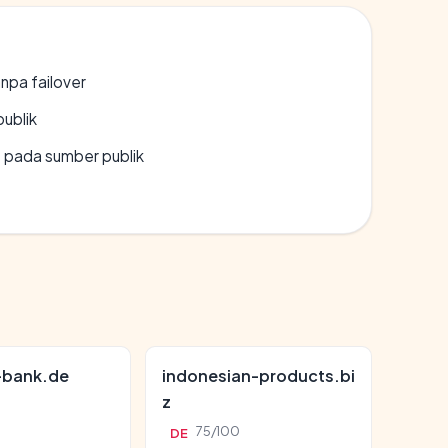
npa failover
publik
s pada sumber publik
-bank.de
indonesian-products.bi
z
0
75/100
DE