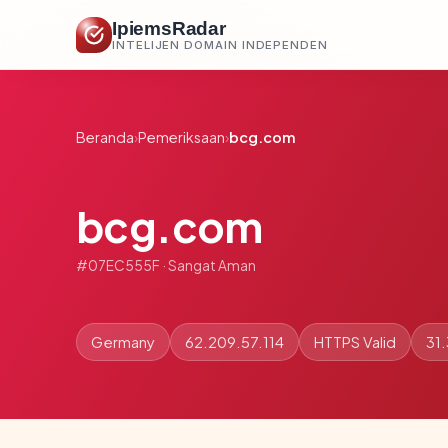
IpiemsRadar
INTELIJEN DOMAIN INDEPENDEN
Beranda
›
Pemeriksaan
›
bcg.com
bcg.com
#07EC555F · Sangat Aman
Germany
62.209.57.114
HTTPS Valid
31.