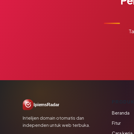
Pe
Ta
PRODU
IpiemsRadar
Beranda
Intelijen domain otomatis dan
Fitur
independen untuk web terbuka.
Cara kerja