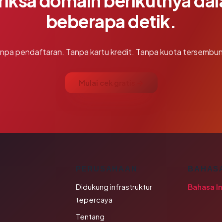
riksa domain berikutnya da
beberapa detik.
npa pendaftaran. Tanpa kartu kredit. Tanpa kuota tersembun
Mulai cek gratis →
K
PERUSAHAAN
BAHAS
Didukung infrastruktur
Bahasa I
tepercaya
Tentang