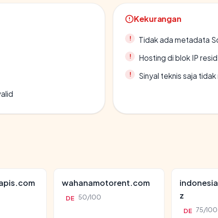
Kekurangan
Tidak ada metadata S
Hosting di blok IP resi
Sinyal teknis saja tid
alid
apis.com
wahanamotorent.com
indonesia
z
50/100
DE
75/100
DE