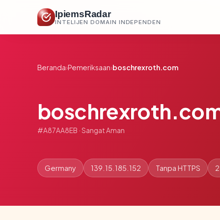
IpiemsRadar
INTELIJEN DOMAIN INDEPENDEN
Beranda
›
Pemeriksaan
›
boschrexroth.com
boschrexroth.co
#A87AA8EB · Sangat Aman
Germany
139.15.185.152
Tanpa HTTPS
2