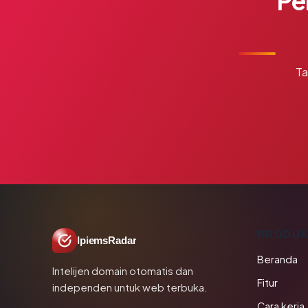
Pe
Ta
PRODU
IpiemsRadar
Beranda
Intelijen domain otomatis dan
Fitur
independen untuk web terbuka.
Cara kerja