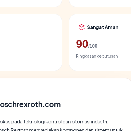
Sangat Aman
90
/100
Ringkasan keputusan
boschrexroth.com
kus pada teknologi kontrol dan otomasi industri.
, Bosch Rexroth menyediakan komponen dan sistem untuk