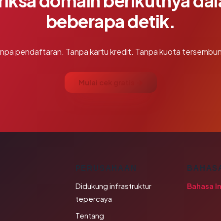
riksa domain berikutnya da
beberapa detik.
npa pendaftaran. Tanpa kartu kredit. Tanpa kuota tersembun
Mulai cek gratis →
K
PERUSAHAAN
BAHAS
Didukung infrastruktur
Bahasa I
tepercaya
Tentang