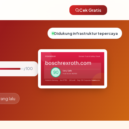
Cek Gratis
Didukung infrastruktur tepercaya
/ 100
yang lalu