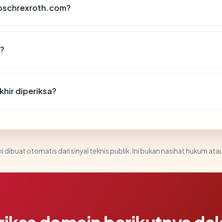
boschrexroth.com?
6?
hir diperiksa?
i dibuat otomatis dari sinyal teknis publik. Ini bukan nasihat hukum atau