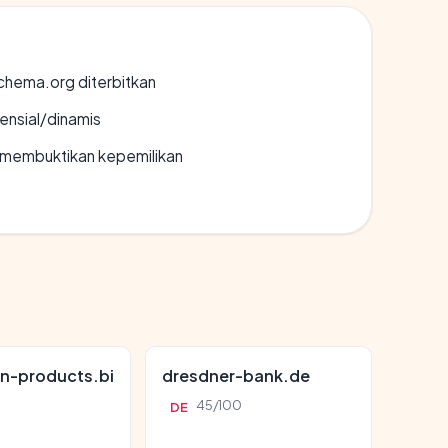
chema.org diterbitkan
densial/dinamis
ak membuktikan kepemilikan
n-products.bi
dresdner-bank.de
45/100
DE