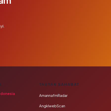
lam
yi.
A
TAUTAN SAHABAT
ndonesia
AmannafmRadar
AngklwebScan