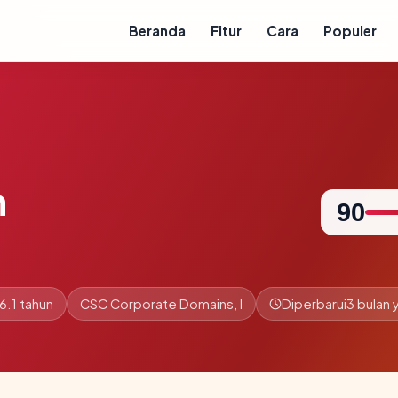
Beranda
Fitur
Cara
Populer
m
90
6.1 tahun
CSC Corporate Domains, I
Diperbarui
3 bulan 