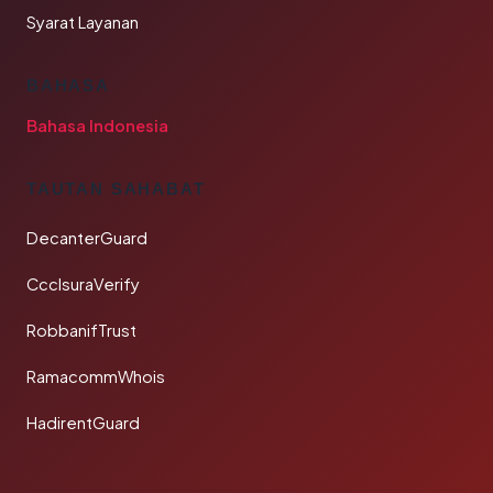
Syarat Layanan
BAHASA
Bahasa Indonesia
TAUTAN SAHABAT
DecanterGuard
CcclsuraVerify
RobbanifTrust
RamacommWhois
HadirentGuard