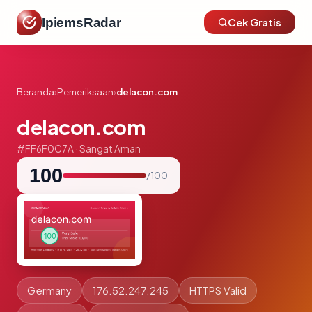
IpiemsRadar
Cek Gratis
Beranda
›
Pemeriksaan
›
delacon.com
delacon.com
#FF6F0C7A · Sangat Aman
100
/ 100
Germany
176.52.247.245
HTTPS Valid