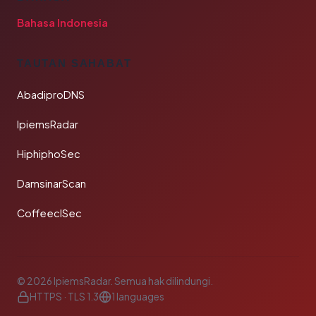
Bahasa Indonesia
TAUTAN SAHABAT
AbadiproDNS
IpiemsRadar
HiphiphoSec
DamsinarScan
CoffeeclSec
© 2026 IpiemsRadar. Semua hak dilindungi.
HTTPS · TLS 1.3
1 languages