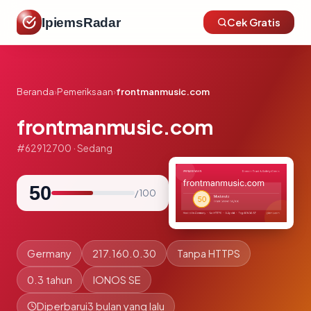
IpiemsRadar
Cek Gratis
Beranda
›
Pemeriksaan
›
frontmanmusic.com
frontmanmusic.com
#62912700 · Sedang
50
/ 100
Germany
217.160.0.30
Tanpa HTTPS
0.3 tahun
IONOS SE
Diperbarui
3 bulan yang lalu