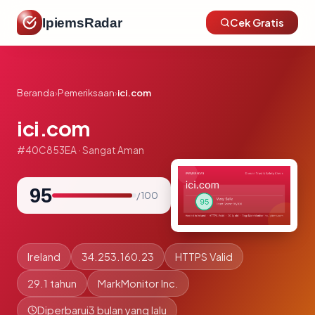
IpiemsRadar
Cek Gratis
Beranda
›
Pemeriksaan
›
ici.com
ici.com
#40C853EA · Sangat Aman
95
/ 100
Ireland
34.253.160.23
HTTPS Valid
29.1 tahun
MarkMonitor Inc.
Diperbarui
3 bulan yang lalu