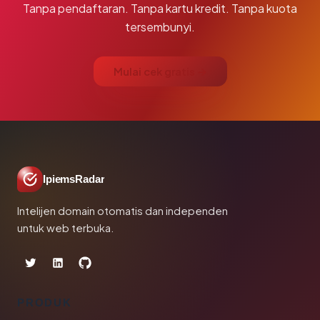
Tanpa pendaftaran. Tanpa kartu kredit. Tanpa kuota
tersembunyi.
Mulai cek gratis →
IpiemsRadar
Intelijen domain otomatis dan independen
untuk web terbuka.
PRODUK